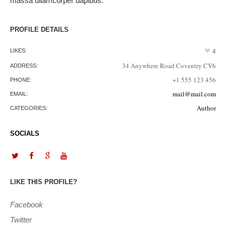
massa ullamcorper dapibus.
PROFILE DETAILS
LIKES:
4
34 Anywhere Road Coventry CV6
ADDRESS:
+1 555 123 456
PHONE:
mail@mail.com
EMAIL:
Author
CATEGORIES:
SOCIALS
LIKE THIS PROFILE?
Facebook
Twitter